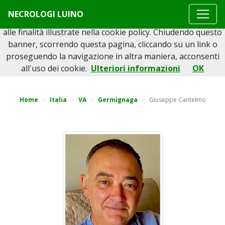
Questo sito o gli strumenti terzi da questo utilizzati si
NECROLOGI LUINO
avvalgono di cookie necessari al funzionamento ed utili
alle finalità illustrate nella cookie policy. Chiudendo questo
banner, scorrendo questa pagina, cliccando su un link o
proseguendo la navigazione in altra maniera, acconsenti
Torna indietro
all'uso dei cookie.
Ulteriori informazioni
OK
Home
Italia
VA
Germignaga
Giuseppe Cantelmo