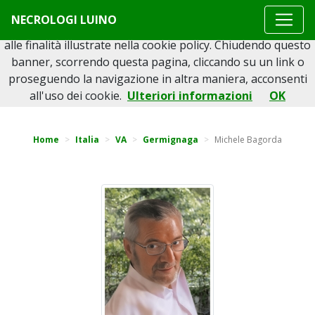
Questo sito o gli strumenti terzi da questo utilizzati si
NECROLOGI LUINO
avvalgono di cookie necessari al funzionamento ed utili
alle finalità illustrate nella cookie policy. Chiudendo questo
banner, scorrendo questa pagina, cliccando su un link o
proseguendo la navigazione in altra maniera, acconsenti
Torna indietro
all'uso dei cookie.
Ulteriori informazioni
OK
Home
Italia
VA
Germignaga
Michele Bagorda