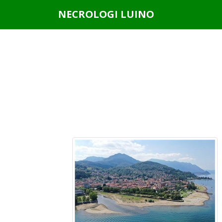
Questo sito o gli strumenti terzi da questo utilizzati si av
NECROLOGI LUINO
scorrendo questa pagina, cliccando su un link o