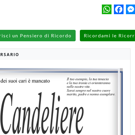
WhatsApp
Facebo
M
risci un Pensiero di Ricordo
Ricordami le Ricor
RSARIO