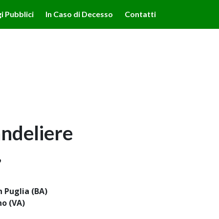
lità illustrate nella cookie policy. Chiudendo questo banner,
i Pubblici
In Caso di Decesso
Contatti
'uso dei cookie.
Ulteriori informazioni
OK
ndeliere
9
n Puglia (BA)
no (VA)