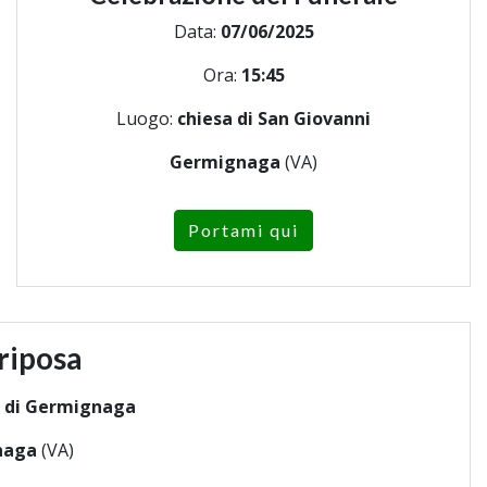
Data:
07/06/2025
Ora:
15:45
Luogo:
chiesa di San Giovanni
Germignaga
(VA)
Portami qui
riposa
o di Germignaga
naga
(VA)