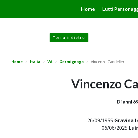
valgono di cookie necessari al funzionamento ed utili alle fina
Home
Lutti Personagg
 proseguendo la navigazione in altra maniera, acconsenti all
Torna indietro
Home
Italia
VA
Germignaga
Vincenzo Candeliere
Vincenzo Ca
Di anni 6
26/09/1955
Gravina I
06/06/2025
Lui