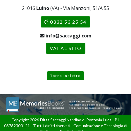
21016
Luino
(VA) - Via Manzoni, 51/A 55
0332 53 25 54
info@saccaggi.com
VAI AL SITO
Torna indietro
Copyright 2026 Ditta Saccaggi Nandino di Pontevia Luca - P.I.
03762300121 - Tutti i diritti riservati - Comunicazione e Tecnologia di