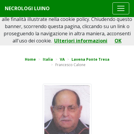
Questo sito o gli strumenti terzi da questo utilizzati si
NECROLOGI LUINO
avvalgono di cookie necessari al funzionamento ed utili
alle finalità illustrate nella cookie policy. Chiudendo questo
banner, scorrendo questa pagina, cliccando su un link o
proseguendo la navigazione in altra maniera, acconsenti
Torna indietro
all'uso dei cookie.
Ulteriori informazioni
OK
Home
Italia
VA
Lavena Ponte Tresa
Francesco Calone