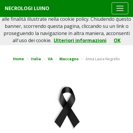
Questo sito o gli strumenti terzi da questo utilizzati si
NECROLOGI LUINO
avvalgono di cookie necessari al funzionamento ed utili
alle finalità illustrate nella cookie policy. Chiudendo questo
banner, scorrendo questa pagina, cliccando su un link o
proseguendo la navigazione in altra maniera, acconsenti
Torna indietro
all'uso dei cookie.
Ulteriori informazioni
OK
Home
Italia
VA
Maccagno
Anna Laura Negrello