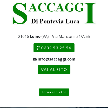
21016
Luino
(VA) - Via Manzoni, 51/A 55
0332 53 25 54
info@saccaggi.com
VAI AL SITO
Torna indietro