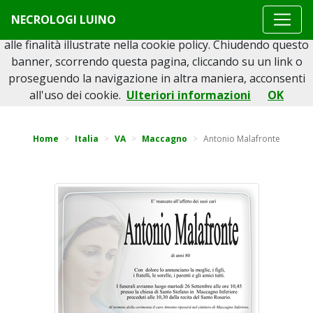
Questo sito o gli strumenti terzi da questo utilizzati si
NECROLOGI LUINO
avvalgono di cookie necessari al funzionamento ed utili
alle finalità illustrate nella cookie policy. Chiudendo questo
banner, scorrendo questa pagina, cliccando su un link o
proseguendo la navigazione in altra maniera, acconsenti
Torna indietro
all'uso dei cookie.
Ulteriori informazioni
OK
Home
Italia
VA
Maccagno
Antonio Malafronte