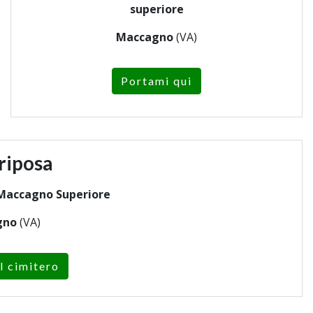
superiore
Maccagno
(VA)
Portami qui
riposa
 Maccagno Superiore
gno
(VA)
l cimitero