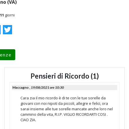
no (VA)
11
giorni
ok
essenger
Twitter
renze
Pensieri di Ricordo (1)
Maccagno ,
19/08/2021 ore 10:30
Cara zia il mio ricordo è di te con le tue sorelle da
giovani con noi nipoti da piccoli, allegre e felici, ora
sarai insieme alle tue sorelle mancate anche loro nel
cammino della vita, R.I.P. VIGLIO RICORDARTI COSI .
CIAO ZIA.