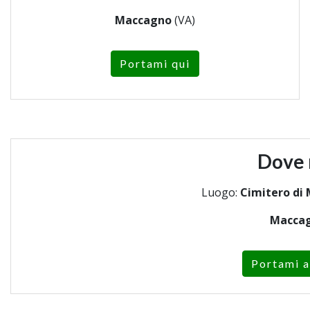
Maccagno
(VA)
Portami qui
Dove 
Luogo:
Cimitero di
Macca
Portami a