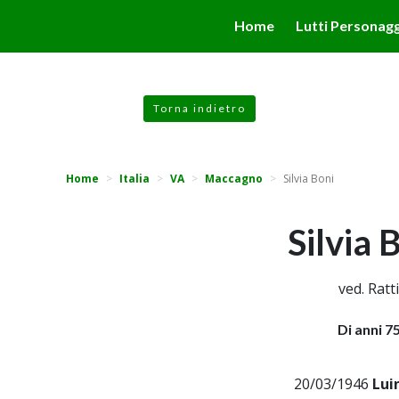
valgono di cookie necessari al funzionamento ed utili alle fina
Home
Lutti Personagg
 proseguendo la navigazione in altra maniera, acconsenti all
Torna indietro
Home
Italia
VA
Maccagno
Silvia Boni
Silvia 
ved. Ratti
Di anni 7
20/03/1946
Lui