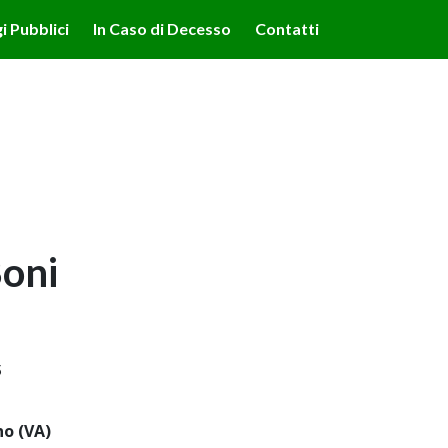
lità illustrate nella cookie policy. Chiudendo questo banner,
i Pubblici
In Caso di Decesso
Contatti
'uso dei cookie.
Ulteriori informazioni
OK
Boni
5
no (VA)