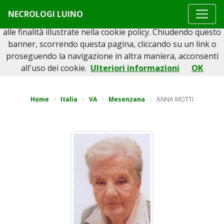
Questo sito o gli strumenti terzi da questo utilizzati si
NECROLOGI LUINO
avvalgono di cookie necessari al funzionamento ed utili
alle finalità illustrate nella cookie policy. Chiudendo questo
banner, scorrendo questa pagina, cliccando su un link o
proseguendo la navigazione in altra maniera, acconsenti
Torna indietro
all'uso dei cookie.
Ulteriori informazioni
OK
Home
Italia
VA
Mesenzana
ANNA MOTTI