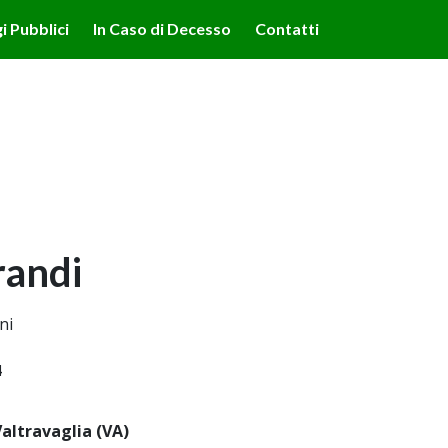
lità illustrate nella cookie policy. Chiudendo questo banner,
i Pubblici
In Caso di Decesso
Contatti
'uso dei cookie.
Ulteriori informazioni
OK
andi
ni
4
altravaglia (VA)