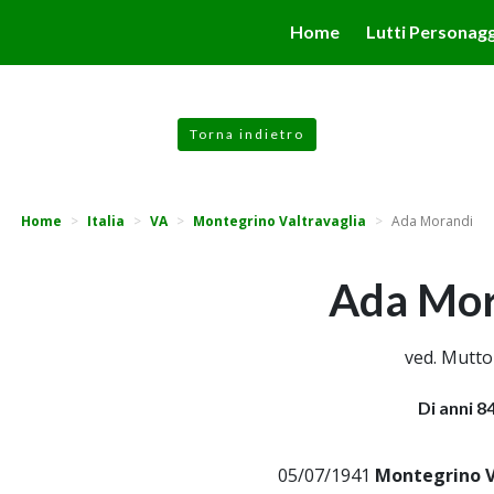
valgono di cookie necessari al funzionamento ed utili alle fina
Home
Lutti Personagg
 proseguendo la navigazione in altra maniera, acconsenti all
Torna indietro
Home
Italia
VA
Montegrino Valtravaglia
Ada Morandi
Ada Mor
ved. Mutto
Di anni 8
05/07/1941
Montegrino V