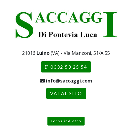
21016
Luino
(VA) - Via Manzoni, 51/A 55
0332 53 25 54
info@saccaggi.com
VAI AL SITO
Torna indietro