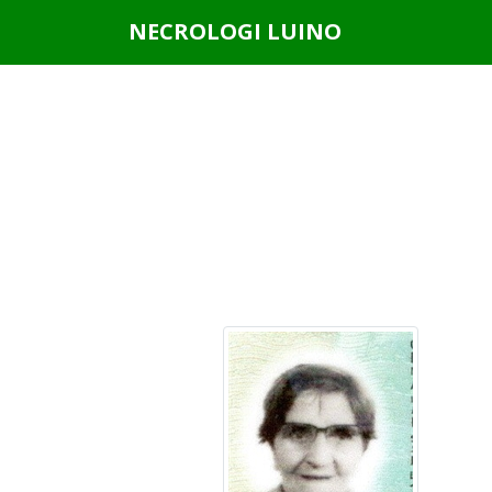
Questo sito o gli strumenti terzi da questo utilizzati si av
NECROLOGI LUINO
scorrendo questa pagina, cliccando su un link o