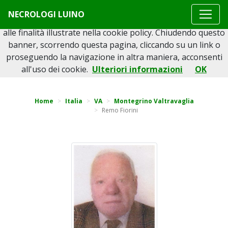
Questo sito o gli strumenti terzi da questo utilizzati si
NECROLOGI LUINO
avvalgono di cookie necessari al funzionamento ed utili
alle finalità illustrate nella cookie policy. Chiudendo questo
banner, scorrendo questa pagina, cliccando su un link o
proseguendo la navigazione in altra maniera, acconsenti
Torna indietro
all'uso dei cookie.
Ulteriori informazioni
OK
Home
Italia
VA
Montegrino Valtravaglia
Remo Fiorini