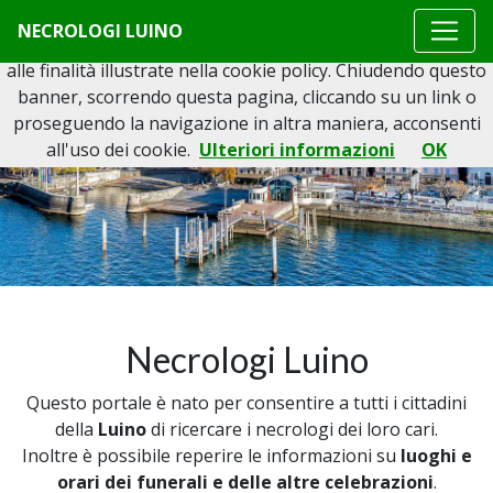
Questo sito o gli strumenti terzi da questo utilizzati si
NECROLOGI LUINO
avvalgono di cookie necessari al funzionamento ed utili
alle finalità illustrate nella cookie policy. Chiudendo questo
banner, scorrendo questa pagina, cliccando su un link o
proseguendo la navigazione in altra maniera, acconsenti
all'uso dei cookie.
Ulteriori informazioni
OK
Necrologi Luino
Questo portale è nato per consentire a tutti i cittadini
della
Luino
di ricercare i necrologi dei loro cari.
Inoltre è possibile reperire le informazioni su
luoghi e
orari dei funerali e delle altre celebrazioni
.