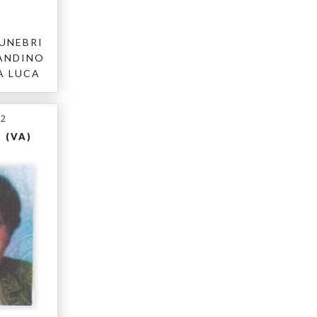
UNEBRI
ANDINO
A LUCA
22
 (VA)