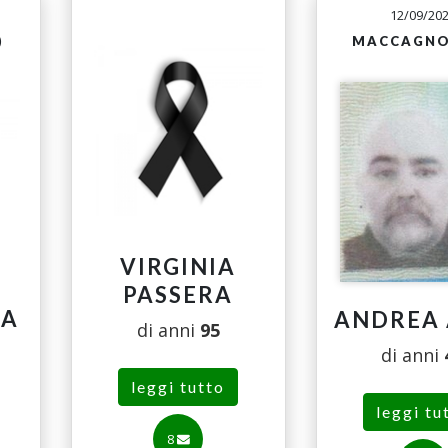
12/09/20
)
MACCAGNO
VIRGINIA
PASSERA
LA
ANDREA 
di anni
95
di anni
leggi tutto
leggi tu
8