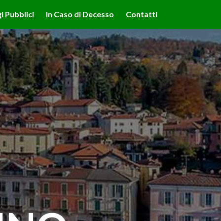
lità illustrate nella cookie policy. Chiudendo questo banner,
i Pubblici
In Caso di Decesso
Contatti
'uso dei cookie.
Ulteriori informazioni
OK