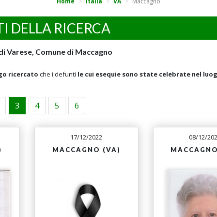
Home
Italia
VA
Maccagno
TI DELLA RICERCA
a di Varese, Comune di Maccagno
go ricercato
che i defunti
le cui esequie sono state celebrate nel luo
3
4
5
6
17/12/2022
08/12/20
)
MACCAGNO (VA)
MACCAGNO