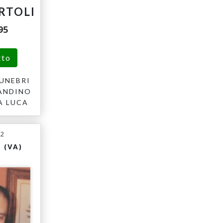
RTOLI
95
tto
UNEBRI
ANDINO
A LUCA
22
 (VA)