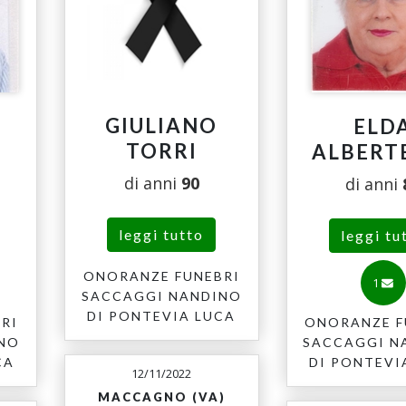
GIULIANO
ELD
TORRI
ALBERT
di anni
90
di anni
leggi tutto
leggi tu
ONORANZE FUNEBRI
1
SACCAGGI NANDINO
DI PONTEVIA LUCA
RI
ONORANZE F
INO
SACCAGGI N
CA
DI PONTEVI
12/11/2022
MACCAGNO (VA)