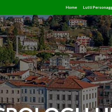
valgono di cookie necessari al funzionamento ed utili alle fina
Home
Lutti Personagg
 proseguendo la navigazione in altra maniera, acconsenti all