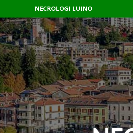
Questo sito o gli strumenti terzi da questo utilizzati si av
NECROLOGI LUINO
scorrendo questa pagina, cliccando su un link o