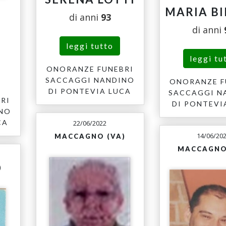
MARIA BI
di anni
93
di anni
leggi tutto
leggi tu
ONORANZE FUNEBRI
SACCAGGI NANDINO
ONORANZE F
DI PONTEVIA LUCA
SACCAGGI N
RI
DI PONTEVI
INO
CA
22/06/2022
14/06/20
MACCAGNO (VA)
MACCAGNO
)