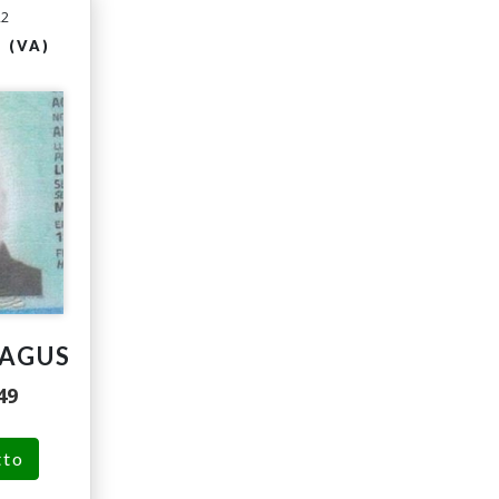
22
 (VA)
AGUS
49
tto