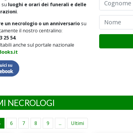
i su
luoghi e orari dei funerali e delle
brazioni
.
e un necrologio o un anniversario
su
tamente il nostro centralino:
3 25 54
.
ultabili anche sul portale nazionale
ooks.it
MI NECROLOGI
5
6
7
8
9
...
Ultimi