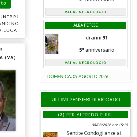
tto
VAI AL NECROLOGIO
UNEBRI
ANDINO
ALBA PETESE
A LUCA
di anni
91
5°
anniversario
25
A (VA)
VAI AL NECROLOGIO
DOMENICA, 09 AGOSTO 2026
ULTIMI PENSIERI DI RICORDO
(3) PER
ALFREDO PIRRI
08/08/2026 ore 15:15
Sentite Condoglianze ai