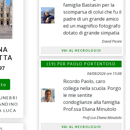
famiglia Bastasin per la
scomparsa di colui che fu il
padre di un grande amico
ed un magnifico fotografo
dotato di grande simpatia
David Pisoni
NA
VAI AL NECROLOGIO
TTA
(19) PER
PAOLO PORTENTOSO
97
04/08/2026 ore 15:08
Ricordo Paolo, caro
tto
collega nella scuola. Porgo
le mie sentite
UNEBRI
condoglianze alla famiglia.
ANDINO
Prof.ssa Eliana Minutolo
A LUCA
Prof.ssa Eliana Minutolo
VAI AL NECROLOGIO
25