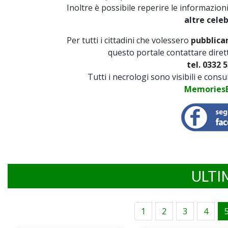
Inoltre è possibile reperire le informazion
altre cele
Per tutti i cittadini che volessero
pubblicar
questo portale contattare diret
tel. 0332 5
Tutti i necrologi sono visibili e cons
MemoriesB
ULTI
1
2
3
4