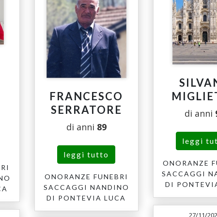
SILVA
FRANCESCO
MIGLIE
SERRATORE
di anni
di anni
89
leggi tu
leggi tutto
ONORANZE F
RI
SACCAGGI N
ONORANZE FUNEBRI
INO
DI PONTEVI
SACCAGGI NANDINO
CA
DI PONTEVIA LUCA
27/11/20