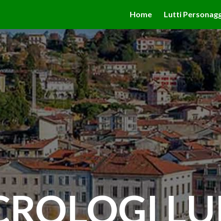
valgono di cookie necessari al funzionamento ed utili alle fina
Home
Lutti Personagg
 proseguendo la navigazione in altra maniera, acconsenti all
CROLOGI LU