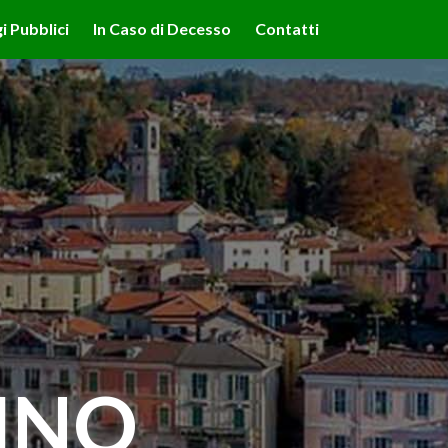
lità illustrate nella cookie policy. Chiudendo questo banner,
i Pubblici
In Caso di Decesso
Contatti
'uso dei cookie.
Ulteriori informazioni
OK
INO