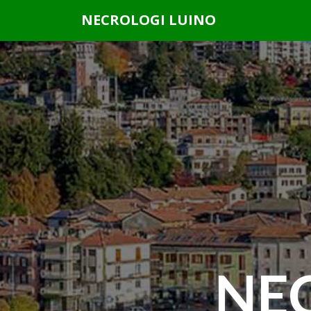
Questo sito o gli strumenti terzi da questo utilizzati si av
NECROLOGI LUINO
scorrendo questa pagina, cliccando su un link o
NE