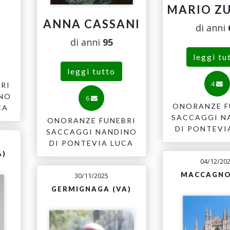
MARIO Z
ANNA CASSANI
di anni
di anni
95
leggi tu
leggi tutto
4
RI
INO
6
ONORANZE F
CA
SACCAGGI N
ONORANZE FUNEBRI
DI PONTEVI
SACCAGGI NANDINO
DI PONTEVIA LUCA
A)
04/12/20
MACCAGNO
30/11/2025
GERMIGNAGA (VA)