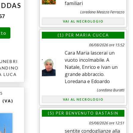
familiari
UDDAS
Loredana Meazza Ferrazzo
67
VAI AL NECROLOGIO
tto
(1) PER
MARIA CUCCA
06/08/2026 ore 15:52
Cara Maria lascerai un
vuoto incolmabile. A
UNEBRI
Natale, Enrico e Ivan un
ANDINO
grande abbraccio.
A LUCA
Loredana e Edoardo
Loredana Buratti
25
VAI AL NECROLOGIO
 (VA)
(5) PER
BENVENUTO BASTASIN
05/08/2026 ore 12:51
sentite condoglianze alla