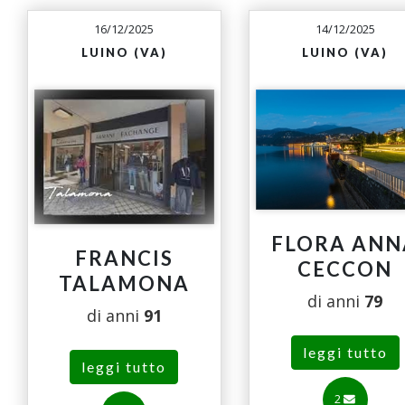
16/12/2025
14/12/2025
LUINO (VA)
LUINO (VA)
FLORA ANN
FRANCIS
CECCON
TALAMONA
di anni
79
di anni
91
leggi tutto
leggi tutto
2