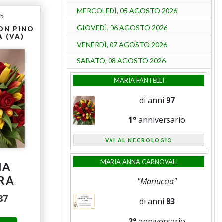
MERCOLEDÌ, 05 AGOSTO 2026
25
GIOVEDÌ, 06 AGOSTO 2026
ON PINO
 (VA)
VENERDÌ, 07 AGOSTO 2026
SABATO, 08 AGOSTO 2026
MARIA FANTELLI
di anni
97
1°
anniversario
VAI AL NECROLOGIO
MARIA ANNA CARNOVALI
NA
RA
"Mariuccia"
87
di anni
83
2°
anniversario