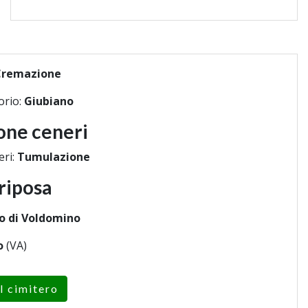
Cremazione
orio:
Giubiano
one ceneri
eri:
Tumulazione
riposa
o di Voldomino
o
(VA)
l cimitero