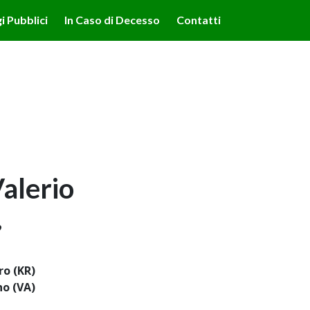
lità illustrate nella cookie policy. Chiudendo questo banner,
i Pubblici
In Caso di Decesso
Contatti
'uso dei cookie.
Ulteriori informazioni
OK
alerio
9
ro (KR)
no (VA)