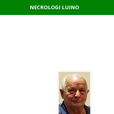
Questo sito o gli strumenti terzi da questo utilizzati si av
NECROLOGI LUINO
scorrendo questa pagina, cliccando su un link o