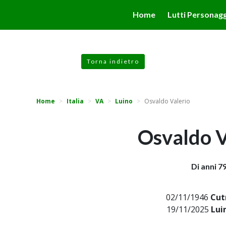
valgono di cookie necessari al funzionamento ed utili alle fina
Home
Lutti Personagg
 proseguendo la navigazione in altra maniera, acconsenti all
Torna indietro
Home
Italia
VA
Luino
Osvaldo Valerio
Osvaldo V
Di anni 7
02/11/1946
Cut
19/11/2025
Lui