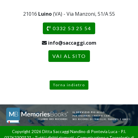
21016
Luino
(VA) - Via Manzoni, 51/A 55
0332 53 25 54
info@saccaggi.com
VAI AL SITO
Torna indietro
Copyright 2026 Ditta Saccaggi Nandino di Pontevia Luca - P.I.
03762300121 - Tutti i diritti riservati - Comunicazione e Tecnologia di