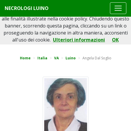
Questo sito o gli strumenti terzi da questo utilizzati si
NECROLOGI LUINO
avvalgono di cookie necessari al funzionamento ed utili
alle finalità illustrate nella cookie policy. Chiudendo questo
banner, scorrendo questa pagina, cliccando su un link o
proseguendo la navigazione in altra maniera, acconsenti
Torna indietro
all'uso dei cookie.
Ulteriori informazioni
OK
Home
Italia
VA
Luino
Angela Dal Soglio