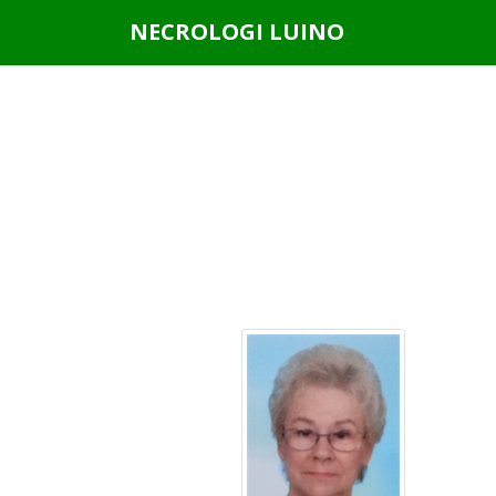
Questo sito o gli strumenti terzi da questo utilizzati si av
NECROLOGI LUINO
scorrendo questa pagina, cliccando su un link o