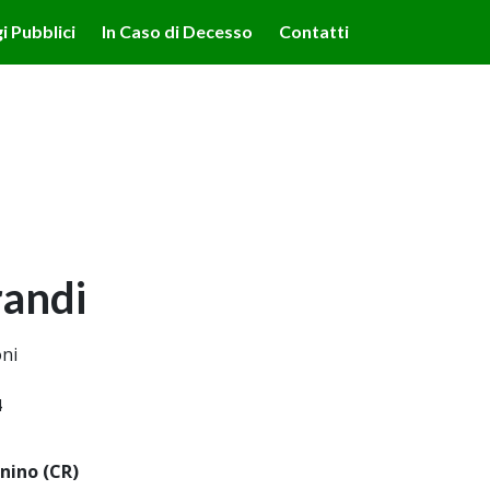
lità illustrate nella cookie policy. Chiudendo questo banner,
i Pubblici
In Caso di Decesso
Contatti
'uso dei cookie.
Ulteriori informazioni
OK
andi
ni
4
nino (CR)