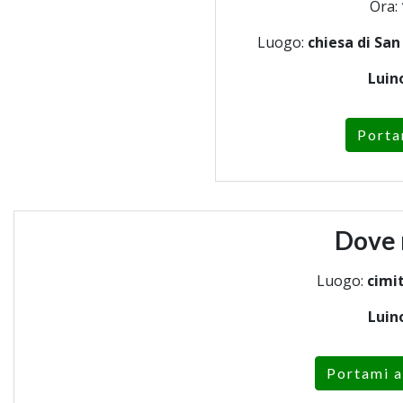
Ora:
Luogo:
chiesa di Sa
Luin
Porta
Dove 
Luogo:
cimit
Luin
Portami a