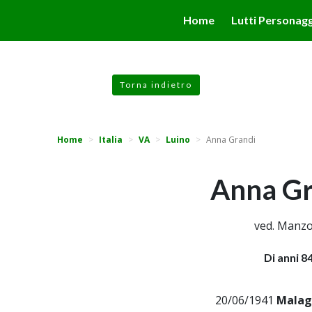
valgono di cookie necessari al funzionamento ed utili alle fina
Home
Lutti Personagg
 proseguendo la navigazione in altra maniera, acconsenti all
Torna indietro
Home
Italia
VA
Luino
Anna Grandi
Anna Gr
ved. Manzo
Di anni 8
20/06/1941
Malag