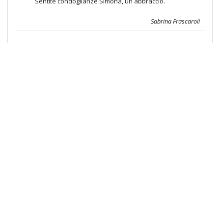
Sentite condoglianze Simona, un abbraccio.
Sabrina Frascaroli