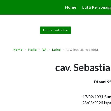
valgono di cookie necessari al funzionamento ed utili alle fina
Home
Lutti Personagg
 proseguendo la navigazione in altra maniera, acconsenti all
Torna indietro
Home
Italia
VA
Luino
cav. Sebastiano Ledda
cav. Sebasti
Di anni 9
17/02/1931
Sun
28/05/2026
Isp