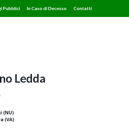
lità illustrate nella cookie policy. Chiudendo questo banner,
i Pubblici
In Caso di Decesso
Contatti
'uso dei cookie.
Ulteriori informazioni
OK
ano Ledda
5
i (NU)
ra (VA)