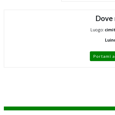
Dove 
Luogo:
cimit
Luin
Portami a