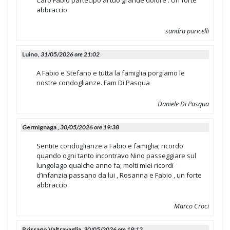
Caro Fabio partecipo al tuo grande dolore . Un forte
abbraccio
sandra puricelli
Luino,
31/05/2026 ore 21:02
A Fabio e Stefano e tutta la famiglia porgiamo le
nostre condoglianze. Fam Di Pasqua
Daniele Di Pasqua
Germignaga ,
30/05/2026 ore 19:38
Sentite condoglianze a Fabio e famiglia; ricordo
quando ogni tanto incontravo Nino passeggiare sul
lungolago qualche anno fa; molti miei ricordi
d’infanzia passano da lui , Rosanna e Fabio , un forte
abbraccio
Marco Croci
Brissago Valtravaglia,
30/05/2026 ore 19:12