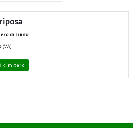
riposa
ero di Luino
o
(VA)
l cimitero