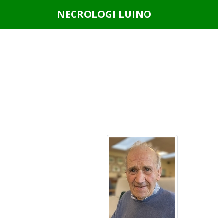
Questo sito o gli strumenti terzi da questo utilizzati si av
NECROLOGI LUINO
scorrendo questa pagina, cliccando su un link o