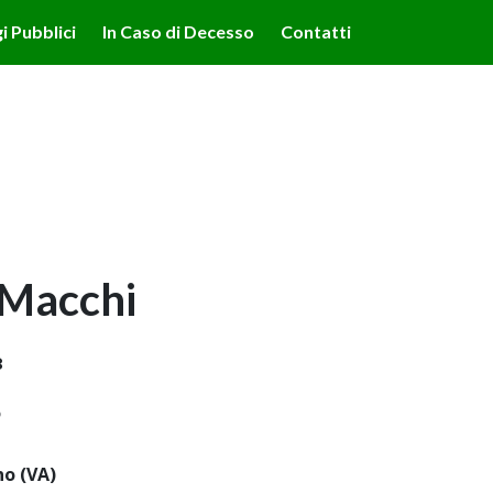
lità illustrate nella cookie policy. Chiudendo questo banner,
i Pubblici
In Caso di Decesso
Contatti
'uso dei cookie.
Ulteriori informazioni
OK
 Macchi
8
o
no (VA)