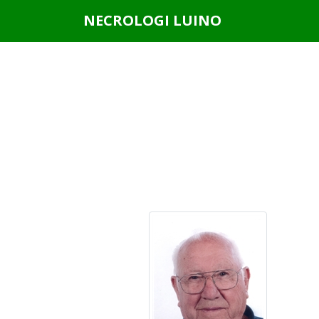
Questo sito o gli strumenti terzi da questo utilizzati si av
NECROLOGI LUINO
scorrendo questa pagina, cliccando su un link o