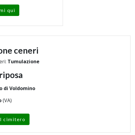
mi qui
one ceneri
eri:
Tumulazione
riposa
o di Voldomino
o
(VA)
l cimitero