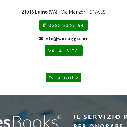
21016
Luino
(VA) - Via Manzoni, 51/A 55
0332 53 25 54
info@saccaggi.com
VAI AL SITO
Torna indietro