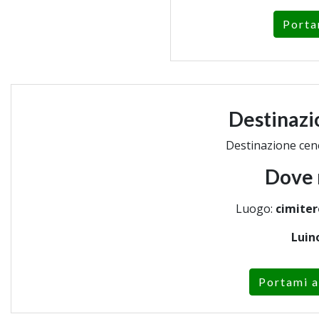
Porta
Destinazi
Destinazione cen
Dove 
Luogo:
cimiter
Luin
Portami a