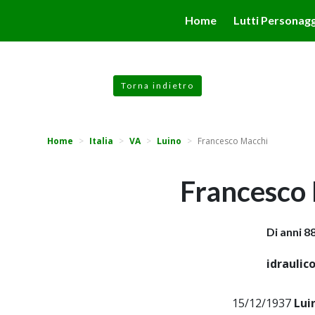
valgono di cookie necessari al funzionamento ed utili alle fina
Home
Lutti Personagg
 proseguendo la navigazione in altra maniera, acconsenti all
Torna indietro
Home
Italia
VA
Luino
Francesco Macchi
Francesco
Di anni 8
idraulic
15/12/1937
Lui