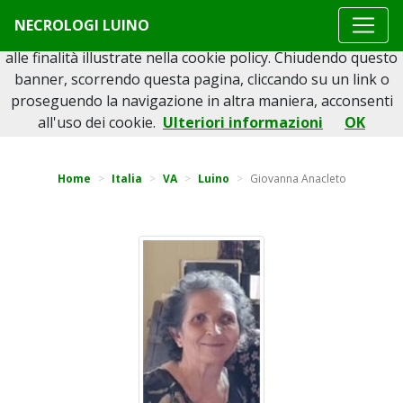
Questo sito o gli strumenti terzi da questo utilizzati si
NECROLOGI LUINO
avvalgono di cookie necessari al funzionamento ed utili
alle finalità illustrate nella cookie policy. Chiudendo questo
banner, scorrendo questa pagina, cliccando su un link o
proseguendo la navigazione in altra maniera, acconsenti
Torna indietro
all'uso dei cookie.
Ulteriori informazioni
OK
Home
Italia
VA
Luino
Giovanna Anacleto