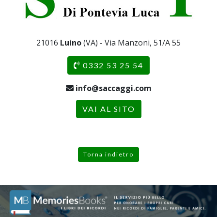
21016
Luino
(VA) - Via Manzoni, 51/A 55
0332 53 25 54
info@saccaggi.com
VAI AL SITO
Torna indietro