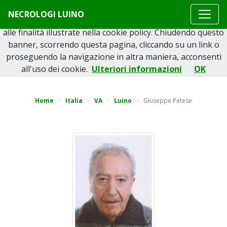
Questo sito o gli strumenti terzi da questo utilizzati si
NECROLOGI LUINO
avvalgono di cookie necessari al funzionamento ed utili
alle finalità illustrate nella cookie policy. Chiudendo questo
banner, scorrendo questa pagina, cliccando su un link o
proseguendo la navigazione in altra maniera, acconsenti
Torna indietro
all'uso dei cookie.
Ulteriori informazioni
OK
Home
Italia
VA
Luino
Giuseppe Petese