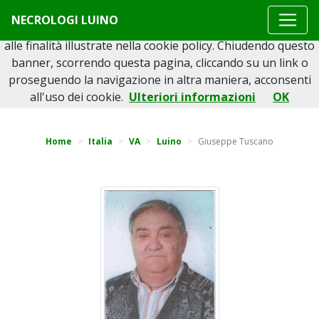
Questo sito o gli strumenti terzi da questo utilizzati si
NECROLOGI LUINO
avvalgono di cookie necessari al funzionamento ed utili
alle finalità illustrate nella cookie policy. Chiudendo questo
banner, scorrendo questa pagina, cliccando su un link o
proseguendo la navigazione in altra maniera, acconsenti
Torna indietro
all'uso dei cookie.
Ulteriori informazioni
OK
Home
Italia
VA
Luino
Giuseppe Tuscano