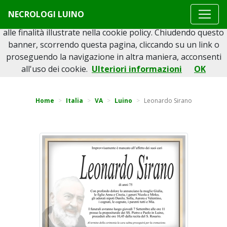
Questo sito o gli strumenti terzi da questo utilizzati si
NECROLOGI LUINO
avvalgono di cookie necessari al funzionamento ed utili
alle finalità illustrate nella cookie policy. Chiudendo questo
banner, scorrendo questa pagina, cliccando su un link o
proseguendo la navigazione in altra maniera, acconsenti
Torna indietro
all'uso dei cookie.
Ulteriori informazioni
OK
Home
Italia
VA
Luino
Leonardo Sirano