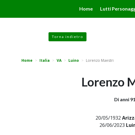
valgono di cookie necessari al funzionamento ed utili alle fina
Home
Lutti Personagg
 proseguendo la navigazione in altra maniera, acconsenti all
Torna indietro
Home
Italia
VA
Luino
Lorenzo Maestri
Lorenzo M
Di anni 9
20/05/1932
Arizz
26/06/2023
Lui