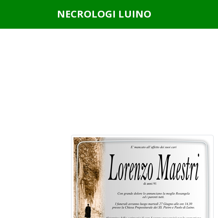
Questo sito o gli strumenti terzi da questo utilizzati si av
NECROLOGI LUINO
scorrendo questa pagina, cliccando su un link o