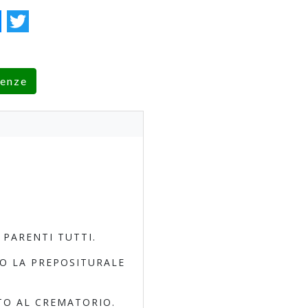
ok
essenger
Twitter
renze
PARENTI TUTTI.
SO LA PREPOSITURALE
TO AL CREMATORIO.