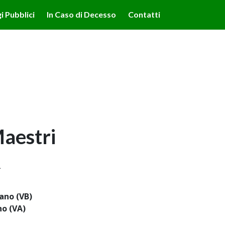
lità illustrate nella cookie policy. Chiudendo questo banner,
i Pubblici
In Caso di Decesso
Contatti
'uso dei cookie.
Ulteriori informazioni
OK
aestri
1
ano (VB)
no (VA)