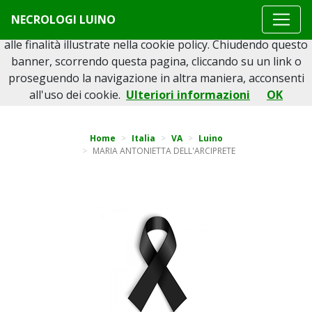
Questo sito o gli strumenti terzi da questo utilizzati si
NECROLOGI LUINO
avvalgono di cookie necessari al funzionamento ed utili
alle finalità illustrate nella cookie policy. Chiudendo questo
banner, scorrendo questa pagina, cliccando su un link o
proseguendo la navigazione in altra maniera, acconsenti
Torna indietro
all'uso dei cookie.
Ulteriori informazioni
OK
Home
Italia
VA
Luino
MARIA ANTONIETTA DELL'ARCIPRETE