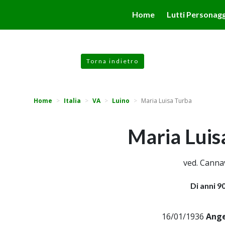
valgono di cookie necessari al funzionamento ed utili alle fina
Home
Lutti Personagg
 proseguendo la navigazione in altra maniera, acconsenti all
Torna indietro
Home
Italia
VA
Luino
Maria Luisa Turba
Maria Luis
ved. Canna
Di anni 9
16/01/1936
Ange