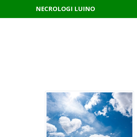
Questo sito o gli strumenti terzi da questo utilizzati si av
NECROLOGI LUINO
scorrendo questa pagina, cliccando su un link o