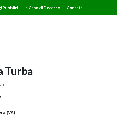
lità illustrate nella cookie policy. Chiudendo questo banner,
i Pubblici
In Caso di Decesso
Contatti
'uso dei cookie.
Ulteriori informazioni
OK
a Turba
vò
0
ra (VA)