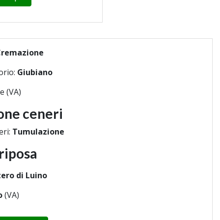
Cremazione
orio:
Giubiano
e (VA)
one ceneri
eri:
Tumulazione
riposa
ero di Luino
o
(VA)