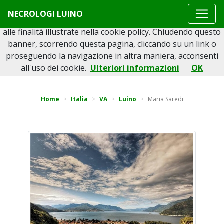
Questo sito o gli strumenti terzi da questo utilizzati si
NECROLOGI LUINO
avvalgono di cookie necessari al funzionamento ed utili
alle finalità illustrate nella cookie policy. Chiudendo questo
banner, scorrendo questa pagina, cliccando su un link o
proseguendo la navigazione in altra maniera, acconsenti
Torna indietro
all'uso dei cookie.
Ulteriori informazioni
OK
Home
Italia
VA
Luino
Maria Saredi