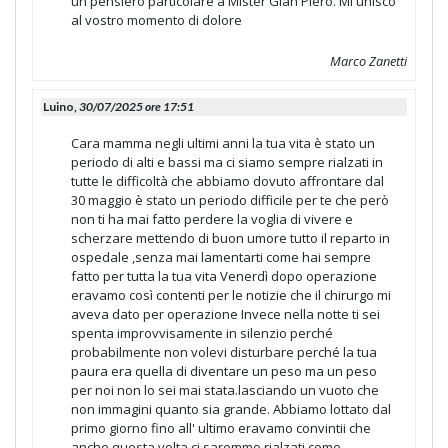
un pensiero particolare a Mister Gian Piero. Mi unisco
al vostro momento di dolore
Marco Zanetti
Luino,
30/07/2025 ore 17:51
Cara mamma negli ultimi anni la tua vita è stato un
periodo di alti e bassi ma ci siamo sempre rialzati in
tutte le difficoltà che abbiamo dovuto affrontare dal
30 maggio è stato un periodo difficile per te che però
non ti ha mai fatto perdere la voglia di vivere e
scherzare mettendo di buon umore tutto il reparto in
ospedale ,senza mai lamentarti come hai sempre
fatto per tutta la tua vita Venerdì dopo operazione
eravamo così contenti per le notizie che il chirurgo mi
aveva dato per operazione Invece nella notte ti sei
spenta improvvisamente in silenzio perché
probabilmente non volevi disturbare perché la tua
paura era quella di diventare un peso ma un peso
per noi non lo sei mai stata.lasciando un vuoto che
non immagini quanto sia grande. Abbiamo lottato dal
primo giorno fino all' ultimo eravamo convintii che
anche questa volta ci saremmo rialzati come