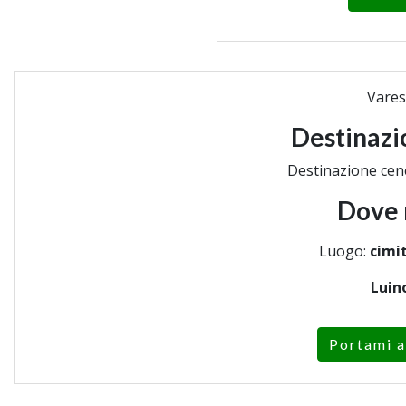
Vares
Destinazi
Destinazione cen
Dove 
Luogo:
cimit
Luin
Portami a