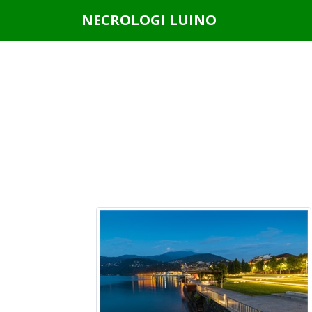
Questo sito o gli strumenti terzi da questo utilizzati si av
NECROLOGI LUINO
scorrendo questa pagina, cliccando su un link o