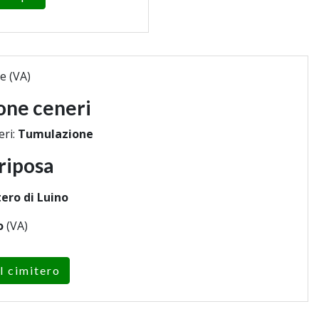
e (VA)
one ceneri
eri:
Tumulazione
riposa
ero di Luino
o
(VA)
l cimitero