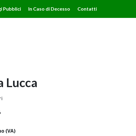
lità illustrate nella cookie policy. Chiudendo questo banner,
i Pubblici
In Caso di Decesso
Contatti
'uso dei cookie.
Ulteriori informazioni
OK
a Lucca
ri
6
no (VA)