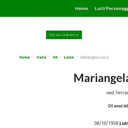
valgono di cookie necessari al funzionamento ed utili alle fina
Home
Lutti Personagg
 proseguendo la navigazione in altra maniera, acconsenti all
Torna indietro
Home
Italia
VA
Luino
Mariangela Lucca
Mariangel
ved. Ferra
Di anni 6
06/10/1958
Lui