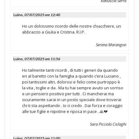
Katiuscia Serra
Luino,
07/07/2025 ore 12:40
Ho un dolcissimo ricordo delle nostre chiacchiere, un
abbraccio a Giulia e Cristina. R.I.P.
Serena Marangon
Luino,
07/07/2025 ore 11:56
Ho talmente tanti ricordi , di tutti i generi da quando
eri al baretto con la famiglia a quando c’era Luciano ,
poi tantissimi altri, dolorosi e felici come purtroppo è
la vita , toglie e da . Ma tu hai sempre avuto un sorriso
e un pensiero positivo per tutti . Ci mancherai ma
sicuramente sarai in un posto speciale dove troverai
chi ti sta aspettando . Io ci credo . Dai forza e coraggio
alle tue figlie e nipotine e riposa in pace . 🙏💔
Sara Picciolo Cislaghi
Luino,
07/07/2025 ore 11:00