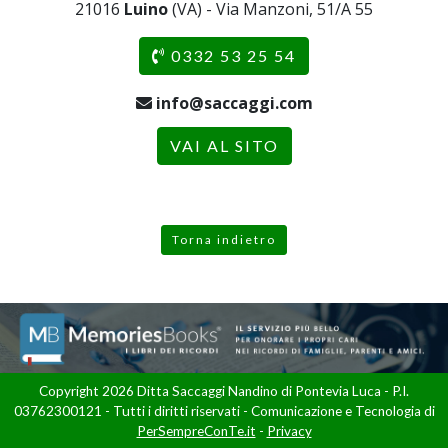
21016
Luino
(VA) - Via Manzoni, 51/A 55
0332 53 25 54
info@saccaggi.com
VAI AL SITO
Torna indietro
Copyright 2026 Ditta Saccaggi Nandino di Pontevia Luca - P.I.
03762300121 - Tutti i diritti riservati - Comunicazione e Tecnologia di
PerSempreConTe.it
-
Privacy