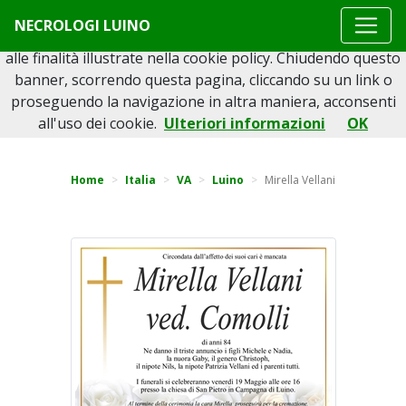
Questo sito o gli strumenti terzi da questo utilizzati si
NECROLOGI LUINO
avvalgono di cookie necessari al funzionamento ed utili
alle finalità illustrate nella cookie policy. Chiudendo questo
banner, scorrendo questa pagina, cliccando su un link o
proseguendo la navigazione in altra maniera, acconsenti
Torna indietro
all'uso dei cookie.
Ulteriori informazioni
OK
Home
Italia
VA
Luino
Mirella Vellani