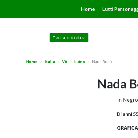
valgono di cookie necessari al funzionamento ed utili alle fina
Home
Lutti Personagg
 proseguendo la navigazione in altra maniera, acconsenti all
Torna indietro
Home
Italia
VA
Luino
Nada Bonù
Nada B
in Negro
Di anni 5
GRAFICA