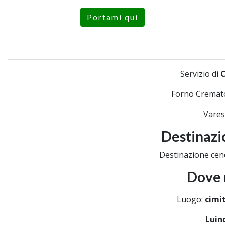
Portami qui
Servizio di
Forno Cremat
Vares
Destinazi
Destinazione cen
Dove 
Luogo:
cimit
Luin