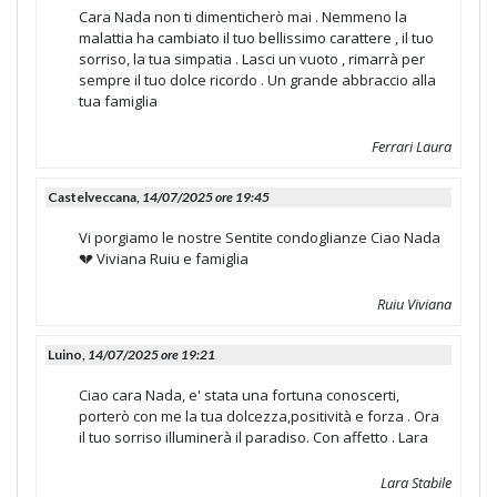
Cara Nada non ti dimenticherò mai . Nemmeno la
malattia ha cambiato il tuo bellissimo carattere , il tuo
sorriso, la tua simpatia . Lasci un vuoto , rimarrà per
sempre il tuo dolce ricordo . Un grande abbraccio alla
tua famiglia
Ferrari Laura
Castelveccana,
14/07/2025 ore 19:45
Vi porgiamo le nostre Sentite condoglianze Ciao Nada
💔 Viviana Ruiu e famiglia
Ruiu Viviana
Luino,
14/07/2025 ore 19:21
Ciao cara Nada, e' stata una fortuna conoscerti,
porterò con me la tua dolcezza,positività e forza . Ora
il tuo sorriso illuminerà il paradiso. Con affetto . Lara
Lara Stabile