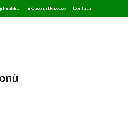
lità illustrate nella cookie policy. Chiudendo questo banner,
i Pubblici
In Caso di Decesso
Contatti
'uso dei cookie.
Ulteriori informazioni
OK
onù
5