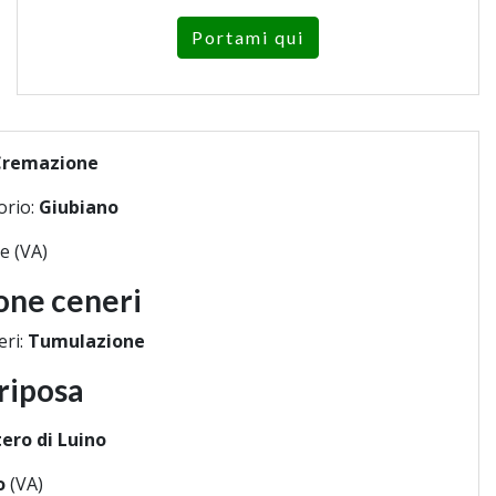
Portami qui
Cremazione
orio:
Giubiano
e (VA)
one ceneri
eri:
Tumulazione
riposa
ero di Luino
o
(VA)