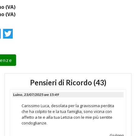
no (VA)
no (VA)
ok
essenger
Twitter
renze
Pensieri di Ricordo (43)
Luino,
23/07/2025 ore 15:49
Carissimo Luca, desolata per la gravissima perdita
che ha colpito te e la tua famiglia, sono vicina con
affetto a te e alla tua Letizia con le mie più sentite
condoglianze.
Giuliana