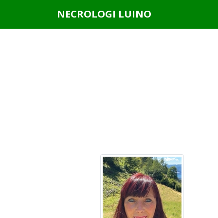
Questo sito o gli strumenti terzi da questo utilizzati si av
NECROLOGI LUINO
scorrendo questa pagina, cliccando su un link o