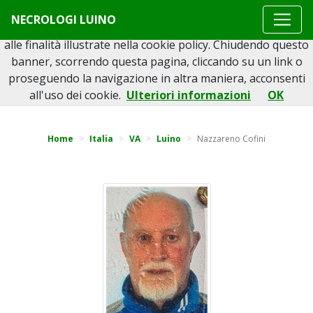
Questo sito o gli strumenti terzi da questo utilizzati si
NECROLOGI LUINO
avvalgono di cookie necessari al funzionamento ed utili
alle finalità illustrate nella cookie policy. Chiudendo questo
banner, scorrendo questa pagina, cliccando su un link o
proseguendo la navigazione in altra maniera, acconsenti
Torna indietro
all'uso dei cookie.
Ulteriori informazioni
OK
Home
Italia
VA
Luino
Nazzareno Cofini