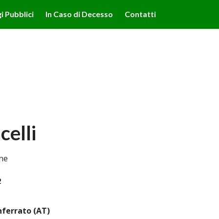
lità illustrate nella cookie policy. Chiudendo questo banner,
i Pubblici
In Caso di Decesso
Contatti
'uso dei cookie.
Ulteriori informazioni
OK
celli
one
2
ferrato (AT)