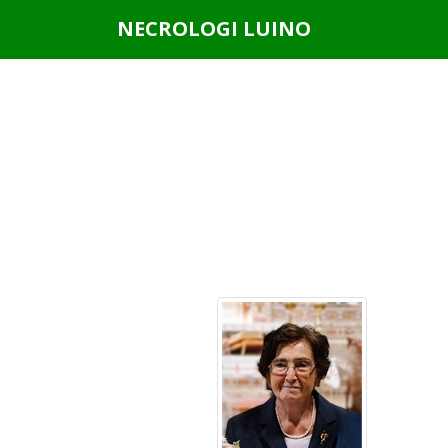
Questo sito o gli strumenti terzi da questo utilizzati si av
NECROLOGI LUINO
scorrendo questa pagina, cliccando su un link o