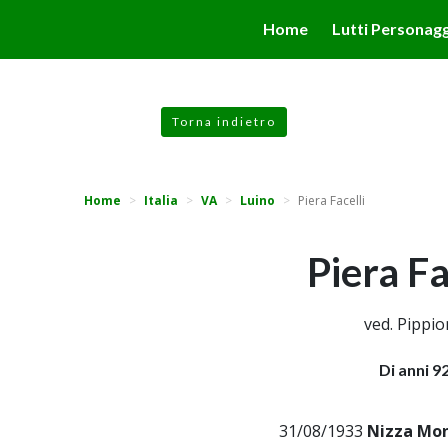
valgono di cookie necessari al funzionamento ed utili alle fina
Home
Lutti Personagg
 proseguendo la navigazione in altra maniera, acconsenti all
Torna indietro
Home
Italia
VA
Luino
Piera Facelli
Piera Fa
ved. Pippi
Di anni 9
31/08/1933
Nizza Mon