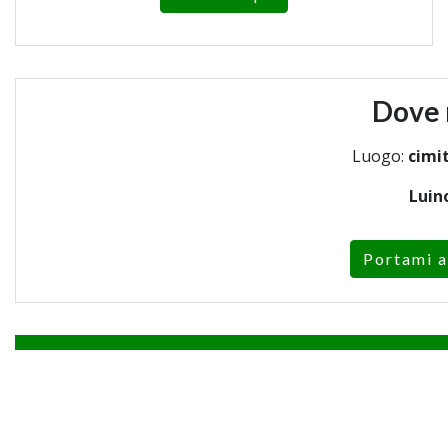
Dove 
Luogo:
cimit
Luin
Portami a