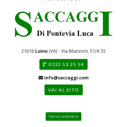
21016
Luino
(VA) - Via Manzoni, 51/A 55
0332 53 25 54
info@saccaggi.com
VAI AL SITO
Torna indietro