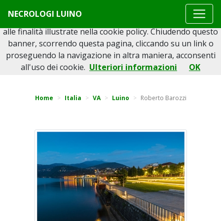
Questo sito o gli strumenti terzi da questo utilizzati si
NECROLOGI LUINO
avvalgono di cookie necessari al funzionamento ed utili
alle finalità illustrate nella cookie policy. Chiudendo questo
banner, scorrendo questa pagina, cliccando su un link o
proseguendo la navigazione in altra maniera, acconsenti
Torna indietro
all'uso dei cookie.
Ulteriori informazioni
OK
Home
Italia
VA
Luino
Roberto Barozzi