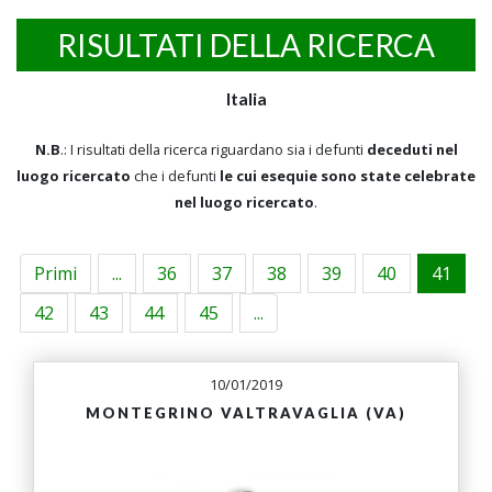
RISULTATI DELLA RICERCA
Italia
N.B
.: I risultati della ricerca riguardano sia i defunti
deceduti nel
luogo ricercato
che i defunti
le cui esequie sono state celebrate
nel luogo ricercato
.
Primi
...
36
37
38
39
40
41
42
43
44
45
...
10/01/2019
MONTEGRINO VALTRAVAGLIA (VA)