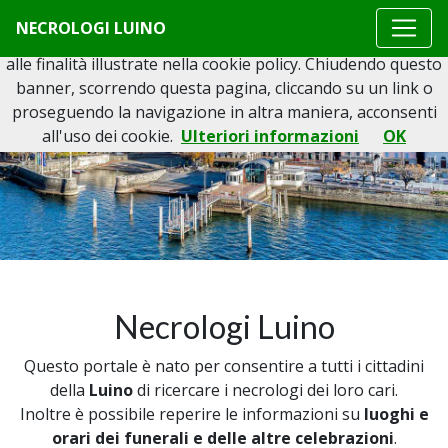
Questo sito o gli strumenti terzi da questo utilizzati si
NECROLOGI LUINO
avvalgono di cookie necessari al funzionamento ed utili
alle finalità illustrate nella cookie policy. Chiudendo questo
banner, scorrendo questa pagina, cliccando su un link o
proseguendo la navigazione in altra maniera, acconsenti
all'uso dei cookie.
Ulteriori informazioni
OK
Necrologi Luino
Questo portale è nato per consentire a tutti i cittadini
della
Luino
di ricercare i necrologi dei loro cari.
Inoltre è possibile reperire le informazioni su
luoghi e
orari dei funerali e delle altre celebrazioni
.